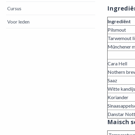
Ingredië
Cursus
Ingrediënt
Voor leden
Pilsmout
Tarwemout li
Münchener 
Cara Hell
Nothern bre
Saaz
Witte kandij
Koriander
Sinaasappelsc
Danstar No
Maisch 
Temperatuur