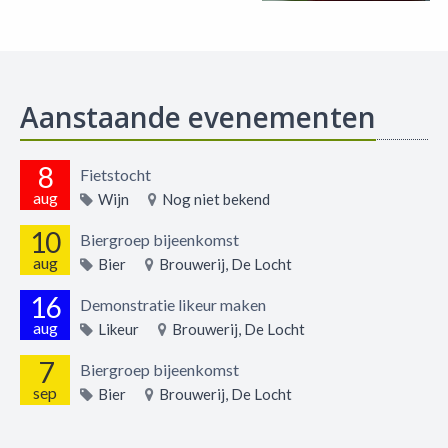
Aanstaande evenementen
8
Fietstocht
aug
Wijn
Nog niet bekend
10
Biergroep bijeenkomst
aug
Bier
Brouwerij, De Locht
16
Demonstratie likeur maken
aug
Likeur
Brouwerij, De Locht
7
Biergroep bijeenkomst
sep
Bier
Brouwerij, De Locht