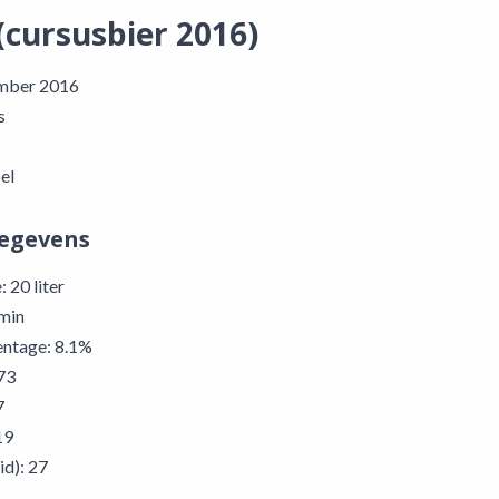
 (cursusbier 2016)
mber 2016
s
pel
gegevens
 20 liter
 min
entage: 8.1%
73
7
19
id): 27