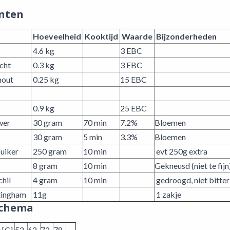
nten
Hoeveelheid
Kooktijd
Waarde
Bijzonderheden
4.6 kg
3 EBC
cht
0.3 kg
3 EBC
mout
0.25 kg
15 EBC
0.9 kg
25 EBC
wer
30 gram
70 min
7.2%
Bloemen
30 gram
5 min
3.3%
Bloemen
suiker
250 gram
10 min
evt 250g extra
8 gram
10 min
Gekneusd (niet te fijn
hil
4 gram
10 min
gedroogd, niet bit
ttingham
11g
1 zakje
schema
 [C]
52
62
72
78