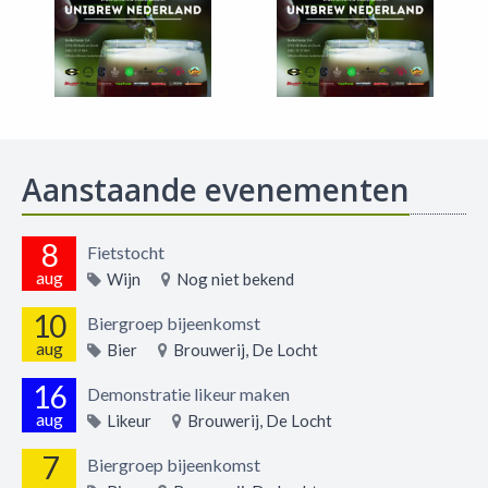
Aanstaande evenementen
8
Fietstocht
aug
Wijn
Nog niet bekend
10
Biergroep bijeenkomst
aug
Bier
Brouwerij, De Locht
16
Demonstratie likeur maken
aug
Likeur
Brouwerij, De Locht
7
Biergroep bijeenkomst