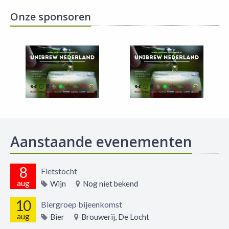
Onze sponsoren
Aanstaande evenementen
8
Fietstocht
aug
Wijn
Nog niet bekend
10
Biergroep bijeenkomst
aug
Bier
Brouwerij, De Locht