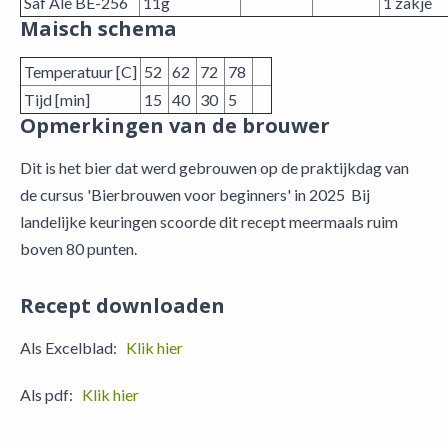
Saf Ale BE-256
11g
1 zakje
Maisch schema
Temperatuur [C]
52
62
72
78
Tijd [min]
15
40
30
5
Opmerkingen van de brouwer
Dit is het bier dat werd gebrouwen op de praktijkdag van
de cursus 'Bierbrouwen voor beginners' in 2025 Bij
landelijke keuringen scoorde dit recept meermaals ruim
boven 80 punten.
Recept downloaden
Als Excelblad:
Klik hier
Als pdf:
Klik hier