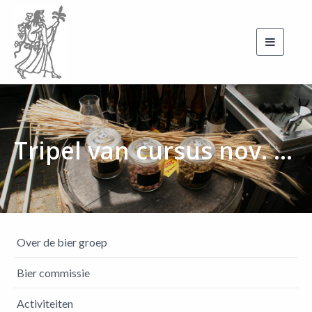
Toggle
navigati
Tripel van cursus nov. 2025
Over de bier groep
Bier commissie
Activiteiten