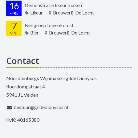
16
Demonstratie likeur maken
aug
Likeur
Brouwerij, De Locht
7
Biergroep bijeenkomst
sep
Bier
Brouwerij, De Locht
Contact
Noordlimburgs Wijnmakersgilde Dionysos
Roerdompstraat 4
5941 JL Velden
bestuur@gildedionysos.nl
KvK: 40165380