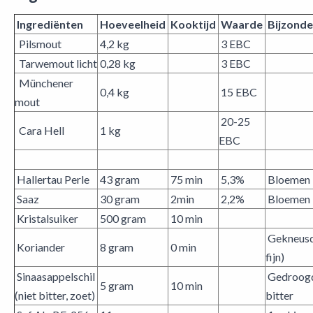
Ingrediënten
Hoeveelheid
Kooktijd
Waarde
Bijzond
Pilsmout
4,2 kg
3 EBC
Tarwemout licht
0,28 kg
3 EBC
Münchener
0,4 kg
15 EBC
mout
20-25
Cara Hell
1 kg
EBC
Hallertau Perle
43 gram
75 min
5,3%
Bloemen
Saaz
30 gram
2min
2,2%
Bloemen
Kristalsuiker
500 gram
10 min
Gekneusd 
Koriander
8 gram
0 min
fijn)
Sinaasappelschil
Gedroogd
5 gram
10 min
(niet bitter, zoet)
bitter